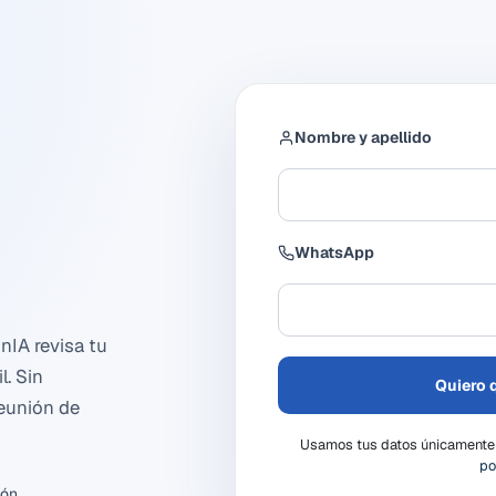
Nombre y apellido
WhatsApp
nIA revisa tu
l. Sin
Quiero 
reunión de
Usamos tus datos únicamente p
po
ón.