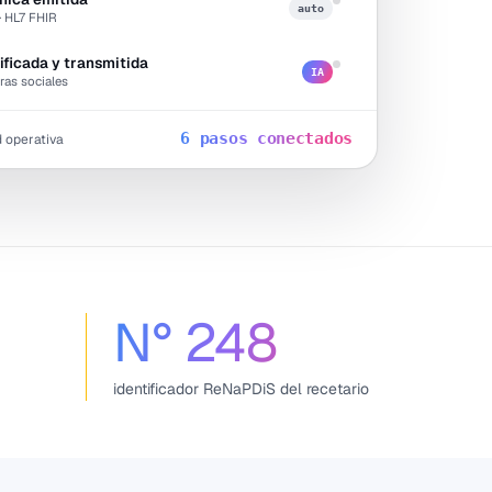
auto
· HL7 FHIR
ificada y transmitida
IA
ras sociales
6 pasos conectados
d operativa
N°
248
identificador ReNaPDiS del recetario