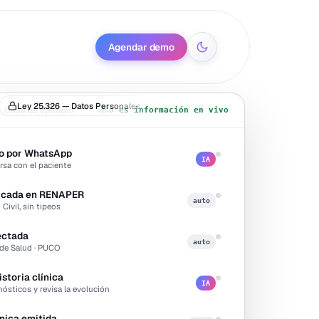
Agendar demo
Ley 25.326 — Datos Personales
Caso de ejemplo
no es información en vivo
o por WhatsApp
IA
rsa con el paciente
ficada en RENAPER
auto
Civil, sin tipeos
ectada
auto
de Salud · PUCO
storia clínica
IA
nósticos y revisa la evolución
nica emitida