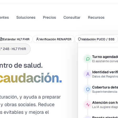
entes
Soluciones
Precios
Consultar
Recursos
Estándar HL7 FHIR
Verificación RENAPER
Validación PUCO / SSS
Flujo ilustrativo
.º 248 · HL7 FHIR
Turno agendad
El asistente conve
entro de salud.
caudación.
Identidad veri
Datos del Registro 
Cobertura det
Superintendencia 
acturación, y ayuda a preparar
Atención con hi
y obras sociales. Reduce
La IA sugiere diag
s evitables y mejora el
Receta electró